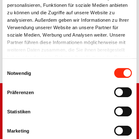
personalisieren, Funktionen für soziale Medien anbieten
zu können und die Zugriffe auf unsere Website zu
analysieren. Außerdem geben wir Informationen zu Ihrer
Verwendung unserer Website an unsere Partner für
soziale Medien, Werbung und Analysen weiter. Unsere
Partner führen diese Informationen möglicherweise mit
weiteren Daten zusammen, die Sie ihnen bereitgestellt
haben oder die sie im Rahmen Ihrer Nutzung der Dienste
gesammelt haben.
Einwilligungsauswahl
Notwendig
PLANUNGEN, ANALYSEN UND
Präferenzen
OPTIMIERUNGEN?
Wir sind Ihr kompetenter Ansprechpartner und helfen Ihnen
Statistiken
individuell.
Marketing