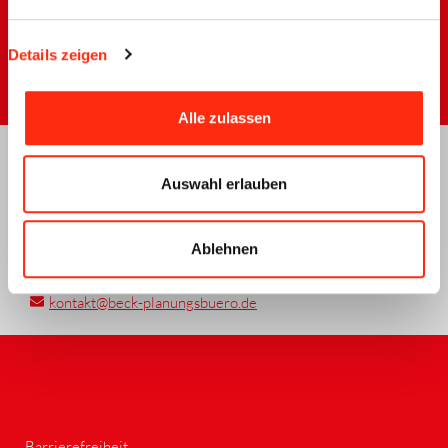
Schreiben Sie uns
Details zeigen
jetzt an!
Alle zulassen
Kontakt
Auswahl erlauben
Telefon:
0931 3293887-0
Ablehnen
E-Mail:
kontakt
@beck-planungsbuero.de
Barrierefreiheit