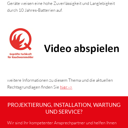
Geräte weisen eine hohe Zuverlässigkeit und Langlebigkeit
durch 10 Jahres-Batterien auf.
weitere Informationen zu diesem Thema und die aktuellen
Rechtsgrundlagen finden Sie
hier ->
PROJEKTIERUNG, INSTALLATION, WARTUNG
UND SERVICE?
Wir sind Ihr kompetenter Ansprechpartner und helfen Ihnen