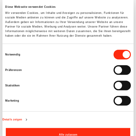
DIE VIER BESTEN RAUCHMELDER IM TEST
FÜR WÜRZBURG
Diese Webseite verwendet Cookies
Wir verwenden Cookies, um Inhalte und Anzeigen zu personalisieren, Funktionen für
soziale Medien anbieten zu können und die Zugriffe auf unsere Website zu analysieren.
Im Zuge der gesetzlichen Einführung von Feuermeldern hat
Außerdem geben wir Informationen zu Ihrer Verwendung unserer Website an unsere
die
Stiftung Warentest
20 Rauchwarnmelder und Funk-
Partner für soziale Medien, Werbung und Analysen weiter. Unsere Partner führen diese
Informationen möglicherweise mit weiteren Daten zusammen, die Sie ihnen bereitgestellt
Rauchwarnmelder mit ausschließlich Langzeit-Batterien
haben oder die sie im Rahmen Ihrer Nutzung der Dienste gesammelt haben.
getestet. Kriterien dabei waren
Zuverlässigkeit des Alarms,
Handhabung, Lautstärke des Alarms, Robustheit und
Einwilligungsauswahl
Notwendig
Deklaration
. Die vier besten haben wir hier für Sie
aufgelistet:
Präferenzen
Ei650 von Ei Electronics
GRWM30600 von ABUS
Statistiken
RM L 3100 von Brennenstuhl
Busch-Rauchalarm ProfessionalLine von Busch-Jeager
Marketing
MONTAGE, INSTALLATION UND WARTUNG
Details zeigen
VON RAUCHWARNMELDERN
Alle zulassen