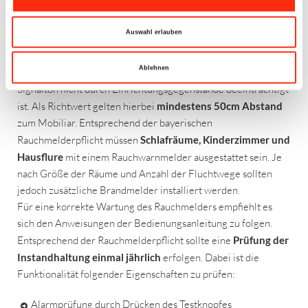
Für eine optimale Funktionalität und Sicherheit sollte der
Rauchwarnmelder
immer an der Zimmerdecke in der Mitte
Auswahl erlauben
des Raumes
angebracht werden. Dadurch wird gewährleistet,
dass der Brandmelder den Alarm gleichmäßig in alle
Ablehnen
Richtungen abgeben kann. Dies beinhaltet auch, dass der
Signalton nicht durch Einrichtungsgegenstände beeinträchtigt
ist. Als Richtwert gelten hierbei
mindestens 50cm Abstand
zum Mobiliar. Entsprechend der bayerischen
Rauchmelderpflicht müssen
Schlafräume, Kinderzimmer und
Hausflure
mit einem Rauchwarnmelder ausgestattet sein. Je
nach Größe der Räume und Anzahl der Fluchtwege sollten
jedoch zusätzliche Brandmelder installiert werden.
Für eine korrekte Wartung des Rauchmelders empfiehlt es
sich den Anweisungen der Bedienungsanleitung zu folgen.
Entsprechend der Rauchmelderpflicht sollte eine
Prüfung der
Instandhaltung einmal jährlich
erfolgen. Dabei ist die
Funktionalität folgender Eigenschaften zu prüfen:
Alarmprüfung durch Drücken des Testknopfes