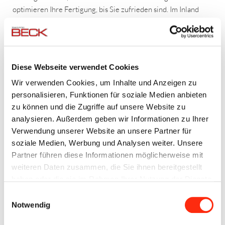
optimieren Ihre Fertigung, bis Sie zufrieden sind. Im Inland
ebenso wie im
weltweiten Ausland
.
Neben einem umfassenden Service- und Wartungspaket
bieten wir außerdem
professionelle Schulungen des
Diese Webseite verwendet Cookies
Personals
an – selbstverständlich auch in englischer Sprache.
Wir verwenden Cookies, um Inhalte und Anzeigen zu
personalisieren, Funktionen für soziale Medien anbieten
UNSER LEISTUNGSSPEKTRUM
zu können und die Zugriffe auf unsere Website zu
Montage und Installation der Anlage
analysieren. Außerdem geben wir Informationen zu Ihrer
Montageaufsicht und Baustellenüberwachung
Verwendung unserer Website an unsere Partner für
Kaltinbetriebnahme, E/A-Test, Motorprüfung
soziale Medien, Werbung und Analysen weiter. Unsere
Inbetriebsetzung
Partner führen diese Informationen möglicherweise mit
Einweisung des Montage- und Bedienpersonals
weiteren Daten zusammen, die Sie ihnen bereitgestellt
Produktionsüberwachung
haben oder die sie im Rahmen Ihrer Nutzung der Dienste
Service und Wartung
gesammelt haben.
Einwilligungsauswahl
Schulungen
Notwendig
Telefonischer Support