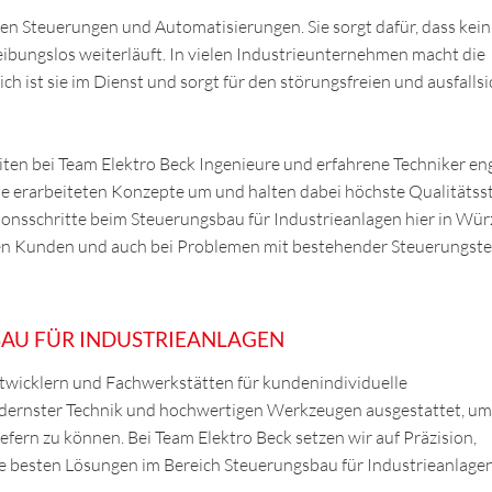
llen Steuerungen und Automatisierungen. Sie sorgt dafür, dass kein
eibungslos weiterläuft. In vielen Industrieunternehmen macht die
ich ist sie im Dienst und sorgt für den störungsfreien und ausfalls
ten bei Team Elektro Beck Ingenieure und erfahrene Techniker en
ie erarbeiteten Konzepte um und halten dabei höchste Qualitäts
tionsschritte beim Steuerungsbau für Industrieanlagen hier in Wü
eren Kunden und auch bei Problemen mit bestehender Steuerungste
BAU FÜR INDUSTRIEANLAGEN
twicklern und Fachwerkstätten für kundenindividuelle
odernster Technik und hochwertigen Werkzeugen ausgestattet, um
efern zu können. Bei Team Elektro Beck setzen wir auf Präzision,
e besten Lösungen im Bereich Steuerungsbau für Industrieanlagen