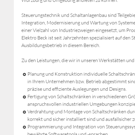
Würzburg und Umgebung anbieten zu können.
Steuerungstechnik und Schaltanlagenbau sind Teilgebie
Integration, Modernisierung und Wartung von Systemen
einer Vielzahl von Industriezweigen eingesetzt, um Pro
Elektro Beck ist seit Jahrzehnten spezialisiert auf den
Ausbildungsbetrieb in diesem Bereich.
Zu den Leistungen, die wir in unseren Werkstätten un
Planung und Konstruktion individuelle Schaltschrä
in Ihrem Unternehmen bzw. Betrieb abgestimmt sind
präzise und effiziente Auslegungen und Designs.
Fertigung von Schaltschränken in verschiedenen Grö
anspruchsvollen industriellen Umgebungen konzipier
Verdrahtung und Montage von Schaltschränken durc
korrekt und sicher installiert sind und ausfallsiche
Programmierung und Integration von Steuerungssys
bewährte Softwaretools und -sprachen.