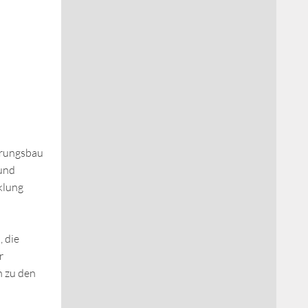
erungsbau
 und
klung
 die
r
h zu den