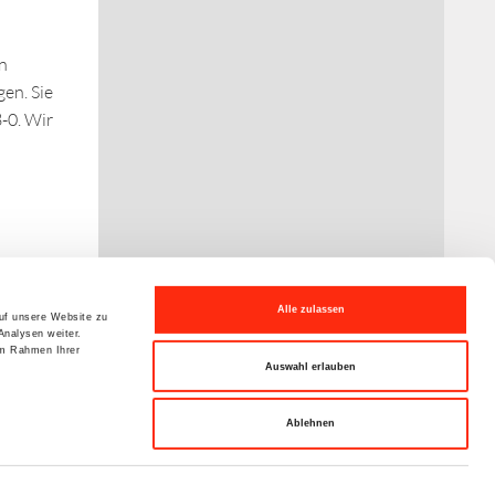
in
en. Sie
-0. Wir
Alle zulassen
auf unsere Website zu
Analysen weiter.
im Rahmen Ihrer
Auswahl erlauben
laimer
Datenschutzerklärung
Sitemap
AGB
Ablehnen