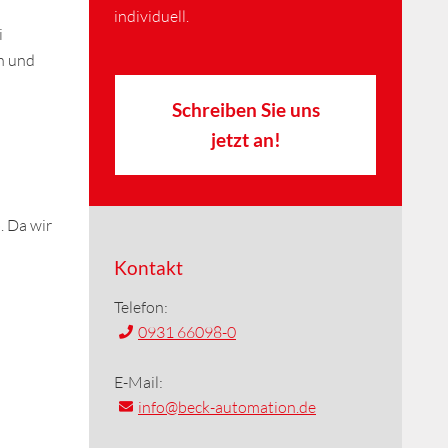
individuell.
i
n und
Schreiben Sie uns
jetzt an!
. Da wir
Kontakt
Telefon:
0931 66098-0
E-Mail:
info
@beck-automation.de