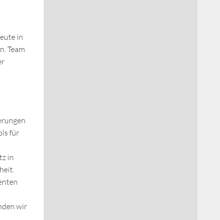
eute in
en. Team
er
derungen
ls für
z in
heit.
enten
nden wir