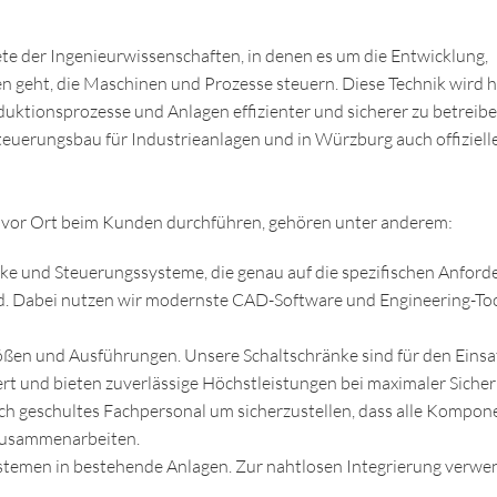
te der Ingenieurwissenschaften, in denen es um die Entwicklung,
 geht, die Maschinen und Prozesse steuern. Diese Technik wird h
duktionsprozesse und Anlagen effizienter und sicherer zu betreib
 Steuerungsbau für Industrieanlagen und in Würzburg auch offiziell
d vor Ort beim Kunden durchführen, gehören unter anderem:
nke und Steuerungssysteme, die genau auf die spezifischen Anfor
. Dabei nutzen wir modernste CAD-Software und Engineering-Too
ßen und Ausführungen. Unsere Schaltschränke sind für den Einsat
t und bieten zuverlässige Höchstleistungen bei maximaler Sicher
h geschultes Fachpersonal um sicherzustellen, dass alle Kompon
r zusammenarbeiten.
temen in bestehende Anlagen. Zur nahtlosen Integrierung verwe