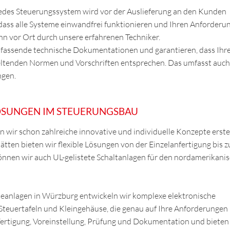
jedes Steuerungssystem wird vor der Auslieferung an den Kunden
 dass alle Systeme einwandfrei funktionieren und Ihren Anforderu
nn vor Ort durch unsere erfahrenen Techniker.
mfassende technische Dokumentationen und garantieren, dass Ihr
ltenden Normen und Vorschriften entsprechen. Das umfasst auch
ngen.
LÖSUNGEN IM STEUERUNGSBAU
 wir schon zahlreiche innovative und individuelle Konzepte erste
tten bieten wir flexible Lösungen von der Einzelanfertigung bis z
önnen wir auch UL-gelistete Schaltanlagen für den nordamerikani
rieanlagen in Würzburg entwickeln wir komplexe elektronische
 Steuertafeln und Kleingehäuse, die genau auf Ihre Anforderungen
ertigung, Voreinstellung, Prüfung und Dokumentation und bieten