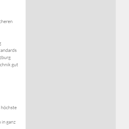
icheren
g
standards
rzburg
chnik gut
 höchste
 in ganz