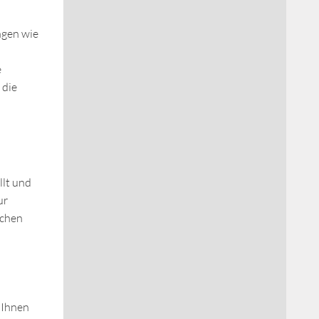
ngen wie
e
 die
llt und
ur
schen
 Ihnen