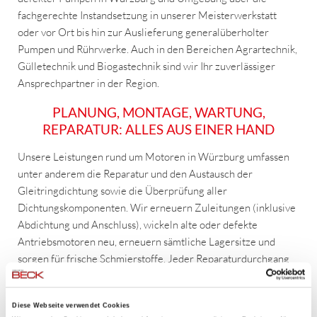
fachgerechte Instandsetzung in unserer Meisterwerkstatt
oder vor Ort bis hin zur Auslieferung generalüberholter
Pumpen und Rührwerke. Auch in den Bereichen Agrartechnik,
Gülletechnik und Biogastechnik sind wir Ihr zuverlässiger
Ansprechpartner in der Region.
PLANUNG, MONTAGE, WARTUNG,
REPARATUR: ALLES AUS EINER HAND
Unsere Leistungen rund um Motoren in Würzburg umfassen
unter anderem die Reparatur und den Austausch der
Gleitringdichtung sowie die Überprüfung aller
Dichtungskomponenten. Wir erneuern Zuleitungen (inklusive
Abdichtung und Anschluss), wickeln alte oder defekte
Antriebsmotoren neu, erneuern sämtliche Lagersitze und
sorgen für frische Schmierstoffe. Jeder Reparaturdurchgang
beinhaltet einen Probelauf mit detailliertem Prüfprotokoll. Bei
besonderen Anforderungen und/oder Umwelteinflüssen
Diese Webseite verwendet Cookies
können wir auch die Gehäuse mit einer Spezialbeschichtung