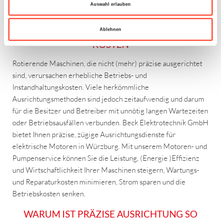
Auswahl erlauben
FACHKUNDIGE WELLENAUSRICHTUNG FÜR
BESSERE LEISTUNG UND NIEDRIGERE
Ablehnen
KOSTEN
Rotierende Maschinen, die nicht (mehr) präzise ausgerichtet
sind, verursachen erhebliche Betriebs- und
Instandhaltungskosten. Viele herkömmliche
Ausrichtungsmethoden sind jedoch zeitaufwendig und darum
für die Besitzer und Betreiber mit unnötig langen Wartezeiten
oder Betriebsausfällen verbunden. Beck Elektrotechnik GmbH
bietet Ihnen präzise, zügige Ausrichtungsdienste für
elektrische Motoren in Würzburg. Mit unserem Motoren- und
Pumpenservice können Sie die Leistung, (Energie )Effizienz
und Wirtschaftlichkeit Ihrer Maschinen steigern, Wartungs-
und Reparaturkosten minimieren, Strom sparen und die
Betriebskosten senken.
WARUM IST PRÄZISE AUSRICHTUNG SO