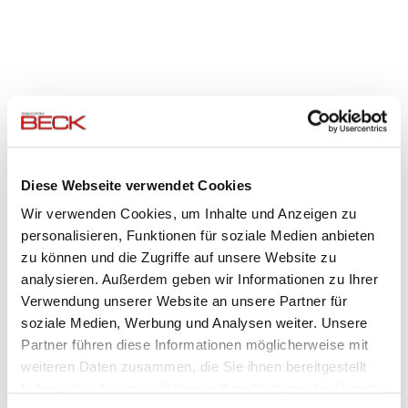
AKTUELLES
Diese Webseite verwendet Cookies
Wir verwenden Cookies, um Inhalte und Anzeigen zu
27.07.2026
personalisieren, Funktionen für soziale Medien anbieten
zu können und die Zugriffe auf unsere Website zu
30 Jahre E-Check - Eine Erfolgsgeschichte des
Elektrohandwerks feiert Jubiläum
analysieren. Außerdem geben wir Informationen zu Ihrer
Manche Ideen verändern eine Branche nachhaltig. Der E-
Verwendung unserer Website an unsere Partner für
CHECK ist eine davon.
soziale Medien, Werbung und Analysen weiter. Unsere
Partner führen diese Informationen möglicherweise mit
weiteren Daten zusammen, die Sie ihnen bereitgestellt
haben oder die sie im Rahmen Ihrer Nutzung der Dienste