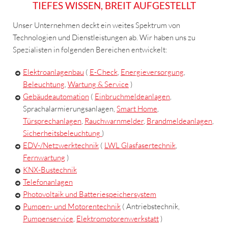
TIEFES WISSEN, BREIT AUFGESTELLT
Unser Unternehmen deckt ein weites Spektrum von
Technologien und Dienstleistungen ab. Wir haben uns zu
Spezialisten in folgenden Bereichen entwickelt:
Elektroanlagenbau
(
E-Check
,
Energieversorgung
,
Beleuchtung
,
Wartung & Service
)
Gebäudeautomation
(
Einbruchmeldeanlagen
,
Sprachalarmierungsanlagen,
Smart Home
,
Türsprechanlagen
,
Rauchwarnmelder
,
Brandmeldeanlagen
,
Sicherheitsbeleuchtung
)
EDV-/Netzwerktechnik
(
LWL Glasfasertechnik
,
Fernwartung
)
KNX-Bustechnik
Telefonanlagen
Photovoltaik und Batteriespeichersystem
Pumpen- und Motorentechnik
( Antriebstechnik,
Pumpenservice
,
Elektromotorenwerkstatt
)