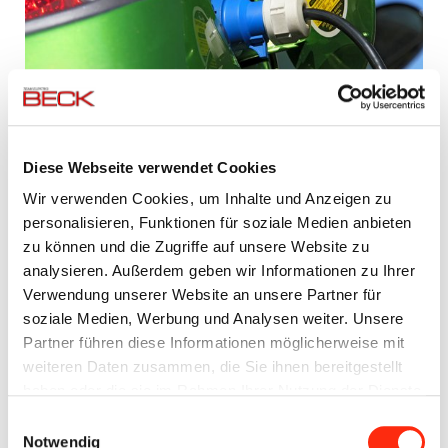
Diese Webseite verwendet Cookies
Elektroanlagenbau
Wir verwenden Cookies, um Inhalte und Anzeigen zu
personalisieren, Funktionen für soziale Medien anbieten
Erst wenn der Strom ausfällt und das Licht ausgeht, wird vielen
zu können und die Zugriffe auf unsere Website zu
die Bedeutung der Elektrik und der dahinter stehenden
analysieren. Außerdem geben wir Informationen zu Ihrer
Energieversorgung offensichtlich. Daher ist ein Schwerpunkt
Verwendung unserer Website an unsere Partner für
unserer Expertise nicht nur Bau von Elektroanlagen, sondern
soziale Medien, Werbung und Analysen weiter. Unsere
auch deren Wartung und ein umfassendes Serviceangebot.
Partner führen diese Informationen möglicherweise mit
Dies umfasst insbesondere die Energieversorgung und die
weiteren Daten zusammen, die Sie ihnen bereitgestellt
Beleuchtung sowie den E-Check, der privaten Haushalten und
haben oder die sie im Rahmen Ihrer Nutzung der Dienste
Unternehmen Sicherheit schenkt.
gesammelt haben.
Einwilligungsauswahl
Notwendig