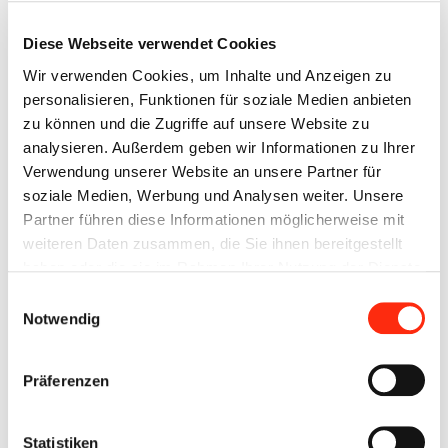
Ladeinfrastruktur entsteht ein Energiesystem, das Produktion
und Verbrauch optimal miteinander verbindet. Dadurch lässt
Diese Webseite verwendet Cookies
sich der Eigenverbrauch erhöhen und die Energieeffizienz des
Haushalts nachhaltig verbessern.
Wir verwenden Cookies, um Inhalte und Anzeigen zu
personalisieren, Funktionen für soziale Medien anbieten
Gleichzeitig leisten Photovoltaikanlagen einen wichtigen
zu können und die Zugriffe auf unsere Website zu
Beitrag zur regionalen Energiewende. Jede installierte Anlage
analysieren. Außerdem geben wir Informationen zu Ihrer
reduziert den Einsatz fossiler Energieträger und stärkt die
Verwendung unserer Website an unsere Partner für
dezentrale Energieversorgung vor Ort. Betreiber profitieren
soziale Medien, Werbung und Analysen weiter. Unsere
zusätzlich von langfristiger Planungssicherheit und stabileren
Partner führen diese Informationen möglicherweise mit
Energiekosten.
weiteren Daten zusammen, die Sie ihnen bereitgestellt
haben oder die sie im Rahmen Ihrer Nutzung der Dienste
gesammelt haben.
Einwilligungsauswahl
NACHHALTIGE INVESTITION MIT ZUKUNFT –
Notwendig
PHOTOVOLTAIKANLAGE IN KIST
Wer sich für eine Photovoltaikanlage in Kist entscheidet,
Präferenzen
investiert in eine nachhaltige und wirtschaftliche
Energiezukunft. Moderne Solartechnik ermöglicht es, Energie
effizient zu erzeugen und gleichzeitig die Umwelt zu schonen.
Statistiken