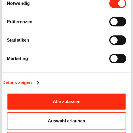
Notwendig
UNSERE ANFORDERUNGEN:
Facharbeiter mit Berufserfahrung und Fachkenntnissen
Präferenzen
Umfassende Materialkenntnisse
EDV-Grundkenntnisse (MS-Office)
Statistiken
Führerschein Klasse B
Schnelles, selbstständiges und sauberes Arbeiten
Teamfähigkeit
Marketing
DIE BEWERBUNG RICHTEN SIE AN:
Details zeigen
Team Elektro Beck GmbH & Co. KG
Personalabteilung/ Frau Christine Beck-Meidt
Friedrich-Bergius-Ring 1
Alle zulassen
97076 Würzburg
Telefon: +49 931 2005-0
Auswahl erlauben
Telefax: +49 931 2005-200