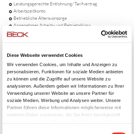
Leistungsgerechte Entlohnung/ Tarifvertrag
Arbeitszeitkonto
Betriebliche Altersvorsorge
Angenehmes Arbeits- und Betriebsklima
Personalrabatte
diverse Zuschüsse
Jobrad
Weihnachtsgeld gestaffelt nach Betriebszugehörigkeit
Diese Webseite verwendet Cookies
Wir verwenden Cookies, um Inhalte und Anzeigen zu
IHRE AUFGABEN SIND:
personalisieren, Funktionen für soziale Medien anbieten
zu können und die Zugriffe auf unsere Website zu
Einweisung und Kontrolle von Mitarbeitern auf den
analysieren. Außerdem geben wir Informationen zu Ihrer
Baustellen
Verwendung unserer Website an unsere Partner für
Erstellung von Aufmaßen und Einhalten von
soziale Medien, Werbung und Analysen weiter. Unsere
kalkulatorischen Bauzeiten
Partner führen diese Informationen möglicherweise mit
Eigenverantwortliches Erstellen der
weiteren Daten zusammen, die Sie ihnen bereitgestellt
Baustellendokumentationen
haben oder die sie im Rahmen Ihrer Nutzung der Dienste
Installationsarbeiten
gesammelt haben.
Führen von Arbeitsberichten
Einwilligungsauswahl