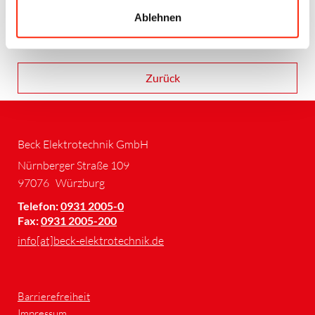
E-Mail:
jobs
@team-beck.de
(es werden nur PDF´s
Ablehnen
berücksichtigt)
Zurück
Beck Elektrotechnik GmbH
Nürnberger Straße 109
97076
Würzburg
Telefon:
0931 2005-0
Fax:
0931 2005-200
info[at]beck-elektrotechnik.de
Barrierefreiheit
Impressum