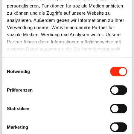
Ausbildung im Betrieb und nach Bedarf in überbetrieblichen
personalisieren, Funktionen für soziale Medien anbieten
Lehrgängen:
zu können und die Zugriffe auf unsere Website zu
analysieren. Außerdem geben wir Informationen zu Ihrer
Vertiefen der Kenntnisse aus dem ersten Ausbildungsjahr
Verwendung unserer Website an unsere Partner für
Beraten und Betreuen von Kunden, Erbringen von
soziale Medien, Werbung und Analysen weiter. Unsere
Serviceleistungen
Partner führen diese Informationen möglicherweise mit
Instandhalten von Anlagen und Systemen
weiteren Daten zusammen, die Sie ihnen bereitgestellt
Konfigurieren und Programmieren von Steuerungen
haben oder die sie im Rahmen Ihrer Nutzung der Dienste
Technischer Service und Betrieb
gesammelt haben.
Einwilligungsauswahl
Notwendig
Ausbildung in der Berufsschule in den Lernfeldern:
Elektroenergieversorgung und Sicherheit von
Präferenzen
Betriebsmitteln gewährleisten
Geräte und Baugruppen in Anlagen analysieren und prüfen
Steuerungen für Anlagen programmieren und realisieren
Statistiken
Antriebssysteme auswählen und integrieren
Marketing
Teil 1 der Abschlussprüfung vor Ende des 2.