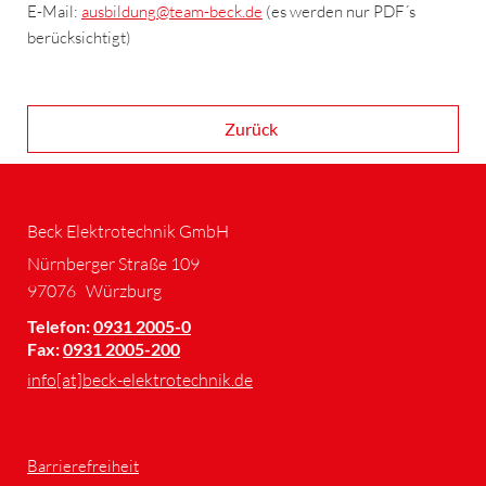
E-Mail:
ausbildung
@team-beck.de
(es werden nur PDF´s
berücksichtigt)
Zurück
Beck Elektrotechnik GmbH
Nürnberger Straße 109
97076
Würzburg
Telefon:
0931 2005-0
Fax:
0931 2005-200
info[at]beck-elektrotechnik.de
Barrierefreiheit