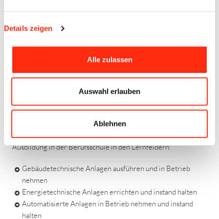
Ausbildungsjahres
Details zeigen
3. und 4. Ausbildungsjahr
Ausbildung im Betrieb und nach Bedarf in überbetrieblichen
Lehrgängen:
Alle zulassen
Vertiefen der Kenntnisse aus den beiden ersten
Ausbildungsjahren
Auswahl erlauben
Geschäftsprozesse und Qualitätsmanagement im
Einsatzgebiet
Ablehnen
3. Ausbildungsjahr
Ausbildung in der Berufsschule in den Lernfeldern:
Gebäudetechnische Anlagen ausführen und in Betrieb
nehmen
Energietechnische Anlagen errichten und instand halten
Automatisierte Anlagen in Betrieb nehmen und instand
halten