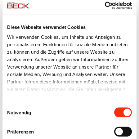
Affinität zu innovativen, technischen Produkten
Organisationstalent
Verantwortungsbewusstsein
Belastbarkeit, Flexibilität
Diese Webseite verwendet Cookies
Engagement
Wir verwenden Cookies, um Inhalte und Anzeigen zu
personalisieren, Funktionen für soziale Medien anbieten
zu können und die Zugriffe auf unsere Website zu
Ihre Aufgaben:
analysieren. Außerdem geben wir Informationen zu Ihrer
Verwendung unserer Website an unsere Partner für
Verkauf von Waren und Dienstleistungen
soziale Medien, Werbung und Analysen weiter. Unsere
Kundenberatung und Service mit Hilfe von
Partner führen diese Informationen möglicherweise mit
Warenkenntnissen
weiteren Daten zusammen, die Sie ihnen bereitgestellt
Mitwirkung bei der Sortimentsgestaltung
haben oder die sie im Rahmen Ihrer Nutzung der Dienste
Platzierung und Präsentation von Waren im Verkaufsraum
gesammelt haben.
Einwilligungsauswahl
Verkaufsförderung
Notwendig
Kontrolle und Pflege von Warenbeständen
Bedienung und Abrechnung der Kasse
Mitarbeit bei Warenannahme und Warenkontrolle
Präferenzen
Preisauszeichnung und Lagern der Waren