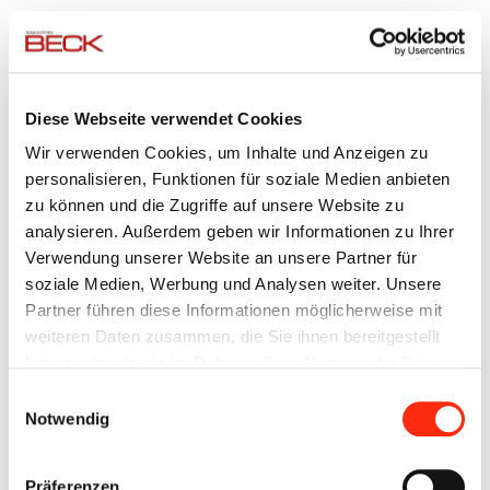
Commercial Register entry: Local Court in Würzburg HRB
7930
VAT ID no.: DE813562890
Managing Directors: Bernd Baumgartner , Christine Beck-
Diese Webseite verwendet Cookies
Meidt
Wir verwenden Cookies, um Inhalte und Anzeigen zu
personalisieren, Funktionen für soziale Medien anbieten
Web design and website creation
zu können und die Zugriffe auf unsere Website zu
analysieren. Außerdem geben wir Informationen zu Ihrer
iWelt AG -
http://www.iwelt.de
Verwendung unserer Website an unsere Partner für
soziale Medien, Werbung und Analysen weiter. Unsere
Partner führen diese Informationen möglicherweise mit
© 2012
weiteren Daten zusammen, die Sie ihnen bereitgestellt
All rights reserved. The texts, images, graphics, files, etc., on
haben oder die sie im Rahmen Ihrer Nutzung der Dienste
this website are subject to copyright and other laws to protect
gesammelt haben.
Einwilligungsauswahl
intellectual property. No part of this website may be
Notwendig
distributed, modified, used for commercial purposes, or used
on other websites or on other media.
Präferenzen