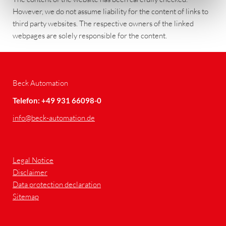
However, we do not assume liability for the content of links to
third party websites. The respective owners of the linked
webpages are solely responsible for the content.
Beck Automation
Telefon: +49 931 66098-0
info
@beck-automation.de
Legal Notice
Disclaimer
Data protection declaration
Sitemap