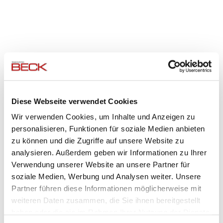
AKTUELLES
Diese Webseite verwendet Cookies
Wir verwenden Cookies, um Inhalte und Anzeigen zu
27.07.2026
personalisieren, Funktionen für soziale Medien anbieten
zu können und die Zugriffe auf unsere Website zu
30 Jahre E-Check - Eine Erfolgsgeschichte des
Elektrohandwerks feiert Jubiläum
analysieren. Außerdem geben wir Informationen zu Ihrer
Manche Ideen verändern eine Branche nachhaltig. Der E-
Verwendung unserer Website an unsere Partner für
CHECK ist eine davon.
soziale Medien, Werbung und Analysen weiter. Unsere
Partner führen diese Informationen möglicherweise mit
weiteren Daten zusammen, die Sie ihnen bereitgestellt
haben oder die sie im Rahmen Ihrer Nutzung der Dienste