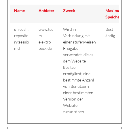
Name
Anbieter
Zweck
Maximale
Speicherdau
unleash:
www.tea
Wird in
Best
reposito
m-
Verbindung mit
ändig
ry:sessio
elektro-
einer stufenweisen
nId
beck.de
Freigabe
verwendet, die es
dem Website-
Besitzer
ermöglicht, eine
bestimmte Anzahl
von Benutzern
einer bestimmten
Version der
Website
zuzuordnen.