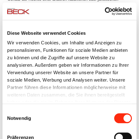
Person erforderlich ist.
Im Rahmen unserer Datenschutzhinweise können wir den Nutzern
weitere Informationen zu der Löschung sowie zu der Aufbewahrung
Diese Webseite verwendet Cookies
von Daten mitteilen, die speziell für die jeweiligen
Wir verwenden Cookies, um Inhalte und Anzeigen zu
Verarbeitungsprozesses gelten.
personalisieren, Funktionen für soziale Medien anbieten
zu können und die Zugriffe auf unsere Website zu
Rechte der betroffenen Personen
analysieren. Außerdem geben wir Informationen zu Ihrer
Verwendung unserer Website an unsere Partner für
Rechte der betroffenen Personen aus der DSGVO: Ihnen stehen als
soziale Medien, Werbung und Analysen weiter. Unsere
Betroffene nach der DSGVO verschiedene Rechte zu, die sich
Partner führen diese Informationen möglicherweise mit
insbesondere aus Art. 15 bis 21 DSGVO ergeben:
weiteren Daten zusammen, die Sie ihnen bereitgestellt
haben oder die sie im Rahmen Ihrer Nutzung der Dienste
Widerspruchsrecht: Sie haben das Recht, aus Gründen, die
gesammelt haben.
Einwilligungsauswahl
sich aus Ihrer besonderen Situation ergeben, jederzeit
Notwendig
gegen die Verarbeitung der Sie betreffenden
personenbezogenen Daten, die aufgrund von Art. 6 Abs. 1
lit. e oder f DSGVO erfolgt, Widerspruch einzulegen; dies
Präferenzen