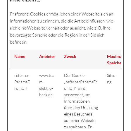
Präferenz-Cookies ermöglichen einer Webseite sich an
Informationen zu erinnern, die die Art beeinflussen, wie
sich eine Webseite verhält oder aussieht, wie z. B. Ihre
bevorzugte Sprache oder die Region in der Sie sich
befinden.
Name
Anbieter
Zweck
Maximale
Speicherdau
referrer
www.tea
Der Cookie
Sitzu
ParamsF
m-
„referrerParamsFr
ng
romUrl
elektro-
omUrl“ wird
beck.de
verwendet, um
Informationen
über den Ursprung
eines Besuchers
auf einer Website
zu speichern. Er