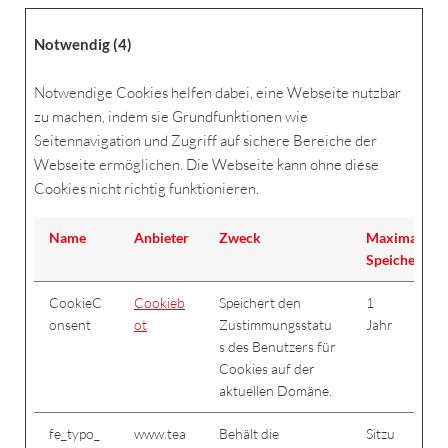
Notwendig (4)
Notwendige Cookies helfen dabei, eine Webseite nutzbar
zu machen, indem sie Grundfunktionen wie
Seitennavigation und Zugriff auf sichere Bereiche der
Webseite ermöglichen. Die Webseite kann ohne diese
Cookies nicht richtig funktionieren.
Name
Anbieter
Zweck
Maximale
Speicherdau
CookieC
Cookieb
Speichert den
1
onsent
ot
Zustimmungsstatu
Jahr
s des Benutzers für
Cookies auf der
aktuellen Domäne.
fe_typo_
www.tea
Behält die
Sitzu