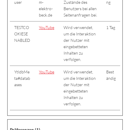
user
m-
Zustände des
ng
elektro-
Benutzers bei allen
beck.de
Seitenanfragen bei.
TESTCO
YouTube
Wird verwendet,
1 Tag
OKIESE
um die Interaktion
NABLED
der Nutzer mit
eingebetteten
Inhalten zu
verfolgen.
YtIdbMe
YouTube
Wird verwendet,
Best
ta#datab
um die Interaktion
ändig
ases
der Nutzer mit
eingebetteten
Inhalten zu
verfolgen.
Präferenzen (1)