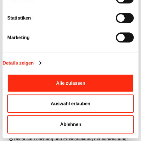
gilt auch für ein auf diese Bestimmungen gestütztes
Profiling. Werden die Sie betreffenden personenbezogenen
Statistiken
Daten verarbeitet, um Direktwerbung zu betreiben, haben Sie
das Recht, jederzeit Widerspruch gegen die Verarbeitung der
Sie betreffenden personenbezogenen Daten zum Zwecke
Marketing
derartiger Werbung einzulegen; dies gilt auch für das
Profiling, soweit es mit solcher Direktwerbung in
Verbindung steht.
Details zeigen
Widerrufsrecht bei Einwilligungen:
Sie haben das Recht,
erteilte Einwilligungen jederzeit zu widerrufen.
Auskunftsrecht:
Sie haben das Recht, eine Bestätigung darüber
Alle zulassen
zu verlangen, ob betreffende Daten verarbeitet werden und auf
Auskunft über diese Daten sowie auf weitere Informationen und
Kopie der Daten entsprechend den gesetzlichen Vorgaben.
Auswahl erlauben
Recht auf Berichtigung:
Sie haben entsprechend den
gesetzlichen Vorgaben das Recht, die Vervollständigung der Sie
betreffenden Daten oder die Berichtigung der Sie betreffenden
Ablehnen
unrichtigen Daten zu verlangen.
Recht auf Löschung und Einschränkung der Verarbeitung: