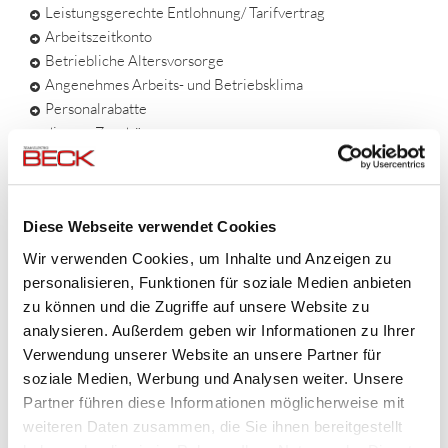
Leistungsgerechte Entlohnung/ Tarifvertrag
Arbeitszeitkonto
Betriebliche Altersvorsorge
Angenehmes Arbeits- und Betriebsklima
Personalrabatte
diverse Zuschüsse
Jobrad
Weihnachtsgeld gestaffelt nach Betriebszugehörigkeit
Diese Webseite verwendet Cookies
IHRE AUFGABEN SIND:
Wir verwenden Cookies, um Inhalte und Anzeigen zu
Einweisung und Kontrolle von Auszubildenden innerhalb
personalisieren, Funktionen für soziale Medien anbieten
der Projekte / Baustellen
zu können und die Zugriffe auf unsere Website zu
Installationsarbeiten
analysieren. Außerdem geben wir Informationen zu Ihrer
Führen von Arbeitsberichten
Verwendung unserer Website an unsere Partner für
Erstellung von Aufmaßen und Einhalten von Bauzeiten
soziale Medien, Werbung und Analysen weiter. Unsere
Eigenverantwortliches Erstellen der
Partner führen diese Informationen möglicherweise mit
Baustellendokumentationen
weiteren Daten zusammen, die Sie ihnen bereitgestellt
WEITERBILDUNG im Bereich
LICHTRUFANLAGEN