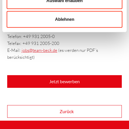
Auswahl erlauben
Team Elektro Beck GmbH & Co. KG
Personalabteilung/ Frau Christine Beck-Meidt
Friedrich-Bergius-Ring 1
Ablehnen
97076 Würzburg
Telefon: +49 931 2005-0
Telefax: +49 931 2005-200
E-Mail:
jobs
@team-beck.de
(es werden nur PDF´s
berücksichtigt)
Jetzt bewerben
Zurück