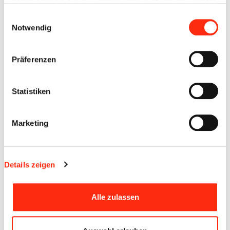
haben oder die sie im Rahmen Ihrer Nutzung der Dienste
- Voraussetzung Interesse am Thema
gesammelt haben.
Einwilligungsauswahl
- Herstellerübergreifende Schulungen wie ESPA,
Notwendig
Alarmserver, Telefonanlagen
- AuS-Schulung
- EDV-Spezialkenntnisse - IP-Range, IP-Konfiguration,
Präferenzen
IP-Scan, Subnet-Routing, Portfreigabe
Statistiken
UNSERE ANFORDERUNGEN:
Facharbeiter mit Berufserfahrung und Fachkenntnissen
Marketing
PC-Windows Kenntnisse - Software installieren, upgraden,
de-/installieren, JAVA, CMD (Basic Command/Power
Shell)
Führerschein Klasse B
Details zeigen
selbstständiges und sauberes Arbeiten alleine und im Team
Bereitschaftsdienst-
auch über
REMOTE / TEAMVIEWER
Alle zulassen
DIE BEWERBUNG RICHTEN SIE AN: