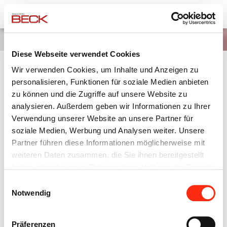
Team Elektro Beck
Karriere
Jobangebote
Diese Webseite verwendet Cookies
Wir verwenden Cookies, um Inhalte und Anzeigen zu
KAUFMANN (M/W)D) IM EINZELHANDEL
personalisieren, Funktionen für soziale Medien anbieten
(PRAKTIKUM)
zu können und die Zugriffe auf unsere Website zu
analysieren. Außerdem geben wir Informationen zu Ihrer
Schon während der Schulzeit sollte sich jeder Gedanken
Verwendung unserer Website an unsere Partner für
machen, welchen Beruf er ergreifen möchte.
soziale Medien, Werbung und Analysen weiter. Unsere
Durch ein Praktikum erhöht Ihr die Chance, einen Beruf zu
Partner führen diese Informationen möglicherweise mit
finden, der Euch wirklich liegt und vor allem Spass macht.
weiteren Daten zusammen, die Sie ihnen bereitgestellt
haben oder die sie im Rahmen Ihrer Nutzung der Dienste
* (bitte tabellarischen Lebenslauf und das letzte Zeugnis
gesammelt haben.
beifügen)
Einwilligungsauswahl
Notwendig
Jetzt bewerben
Präferenzen