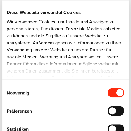
auch gleich bewerben - auf beiden Seiten. Eintritt ist frei,
Diese Webseite verwendet Cookies
unverbindlich und sehr informativ.
Wir verwenden Cookies, um Inhalte und Anzeigen zu
personalisieren, Funktionen für soziale Medien anbieten
zu können und die Zugriffe auf unsere Website zu
Das Team BECK ist bereits von Anfang an dabei! Organisiert
analysieren. Außerdem geben wir Informationen zu Ihrer
wird der BIT von den Wirtschaftsjunioren.
Verwendung unserer Website an unsere Partner für
soziale Medien, Werbung und Analysen weiter. Unsere
Partner führen diese Informationen möglicherweise mit
weiteren Daten zusammen, die Sie ihnen bereitgestellt
Mehr allgemeine Infos zu Aussteller, für Besucher und Firmen
haben oder die sie im Rahmen Ihrer Nutzung der Dienste
zum BIT 2025 unter
www.bit-wuerzburg.de
gesammelt haben.
Einwilligungsauswahl
Notwendig
Präferenzen
Statistiken