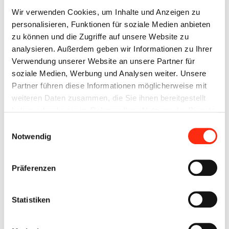
expert BECK ist mit zwei Standorten (Würzburg und
Wir verwenden Cookies, um Inhalte und Anzeigen zu
Ochsenfurt) ein rechtlich eigenständiges, inhabergeführtes
personalisieren, Funktionen für soziale Medien anbieten
Familienunternehmen in 3. Generation. Aktuell arbeiten dort
zu können und die Zugriffe auf unsere Website zu
ca. 70 Mitarbeiter im Einzelhandel, davon 8 Azubis. Die
analysieren. Außerdem geben wir Informationen zu Ihrer
Geschäftsführung wird vertreten durch Axel Ziegler und
Verwendung unserer Website an unsere Partner für
Alexandra Beck-Urkiaga.
soziale Medien, Werbung und Analysen weiter. Unsere
Partner führen diese Informationen möglicherweise mit
weiteren Daten zusammen, die Sie ihnen bereitgestellt
haben oder die sie im Rahmen Ihrer Nutzung der Dienste
Herzlich Glückwunsch!
gesammelt haben.
Einwilligungsauswahl
Notwendig
Präferenzen
Statistiken