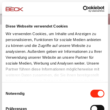
Team Elektro Beck
Unternehmensgruppe
News
Diese Webseite verwendet Cookies
Wir verwenden Cookies, um Inhalte und Anzeigen zu
AKTUELLER TV-SPOT - HANDWERK
personalisieren, Funktionen für soziale Medien anbieten
zu können und die Zugriffe auf unsere Website zu
analysieren. Außerdem geben wir Informationen zu Ihrer
21.09.2020
Verwendung unserer Website an unsere Partner für
soziale Medien, Werbung und Analysen weiter. Unsere
Zur Prime-Time auf den öffentlich-rechtlichen Sender
Partner führen diese Informationen möglicherweise mit
ARD läuft aktuell der TV-Spot für das Handwerk.
weiteren Daten zusammen, die Sie ihnen bereitgestellt
haben oder die sie im Rahmen Ihrer Nutzung der Dienste
Link:
gesammelt haben.
Einwilligungsauswahl
Notwendig
https://handwerk.de/
Präferenzen