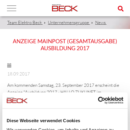
Team Elektro Beck
Unternehmensgruppe
News
ANZEIGE MAINPOST (GESAMTAUSGABE)
AUSBILDUNG 2017
18.09.2017
Am kommenden Samstag, 23. September 2017 erscheint die
Anzeige "Ausbildung 2017 - HALLO ZUKUNFT im
Handwerk" in der Mainpost (Gesamtausgabe).
Diese Webseite verwendet Cookies
Wir sind stolz darauf, wir alle 33 Azubi´s für die Berufe
Wir verwenden Cookies, um Inhalte und Anzeigen zu