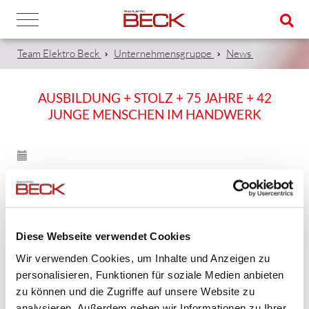
Team Elektro Beck
Unternehmensgruppe
News
AUSBILDUNG + STOLZ + 75 JAHRE + 42
JUNGE MENSCHEN IM HANDWERK
17.11.2023
Heute in der gedruckten Ausgabe erschienen, sowie e-
Paper der Mainpost.
Diese Webseite verwendet Cookies
Zugehörige Dateien
Wir verwenden Cookies, um Inhalte und Anzeigen zu
personalisieren, Funktionen für soziale Medien anbieten
Ausbildung.jpg
168 KB
zu können und die Zugriffe auf unsere Website zu
analysieren. Außerdem geben wir Informationen zu Ihrer