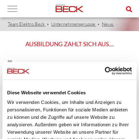
Team Elektro Beck
Unternehmensgruppe
News
AUSBILDUNG ZAHLT SICH AUS....
10.10.2018
Ein Bericht der MainPost vom 10.10.2018 mit unserem
Kammersieger LEON POLIK
Diese Webseite verwendet Cookies
Wir verwenden Cookies, um Inhalte und Anzeigen zu
- Auszubildender von 09/2015 bis 03/2017.
personalisieren, Funktionen für soziale Medien anbieten
zu können und die Zugriffe auf unsere Website zu
analysieren. Außerdem geben wir Informationen zu Ihrer
Verwendung unserer Website an unsere Partner für