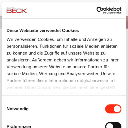
Team Elektro Beck
Unternehmensgruppe
News
Diese Webseite verwendet Cookies
Wir verwenden Cookies, um Inhalte und Anzeigen zu
AUSBILDUNGSBERUF MIT PERSPEKTIVE
personalisieren, Funktionen für soziale Medien anbieten
zu können und die Zugriffe auf unsere Website zu
analysieren. Außerdem geben wir Informationen zu Ihrer
19.07.2016
Verwendung unserer Website an unsere Partner für
soziale Medien, Werbung und Analysen weiter. Unsere
Bereits im dritten Jahr unterstützt die Beck Elektrotechnik das
Partner führen diese Informationen möglicherweise mit
Karriereprogramm des Handwerks.
weiteren Daten zusammen, die Sie ihnen bereitgestellt
„Mittlerweile haben schon alle drei Azubi´s die verkürzte
haben oder die sie im Rahmen Ihrer Nutzung der Dienste
Ausbildung abgeschlossen. Das Karriereprogramm des
gesammelt haben.
Einwilligungsauswahl
Handwerks richtet sich an Studienabbrecher, die sich für eine
Notwendig
Ausbildung in einem technisch, handwerklichen Beruf
entscheiden, so Peter Wolf (Geschäftsführer Beck
Elektrotechnik).
Präferenzen