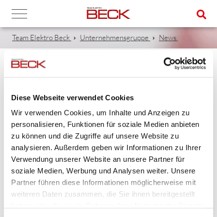
Team Elektro Beck
Unternehmensgruppe
News
AUSBILDUNGSSTART IM HANDWERK AB
2019
Diese Webseite verwendet Cookies
Wir verwenden Cookies, um Inhalte und Anzeigen zu
16.09.2019
personalisieren, Funktionen für soziale Medien anbieten
zu können und die Zugriffe auf unsere Website zu
Gruppenfoto - Azubis im Handwerk, der Firmen Beck
analysieren. Außerdem geben wir Informationen zu Ihrer
Elektrotechnik und Beck Automation!
Verwendung unserer Website an unsere Partner für
soziale Medien, Werbung und Analysen weiter. Unsere
Ausbildungsberufe: Elektroniker für Energie- und
Partner führen diese Informationen möglicherweise mit
Gebäudetechnik, Elektroniker für Automatisierungstechnik,
weiteren Daten zusammen, die Sie ihnen bereitgestellt
Elektroniker für Maschinen- und Antriebstechnik
haben oder die sie im Rahmen Ihrer Nutzung der Dienste