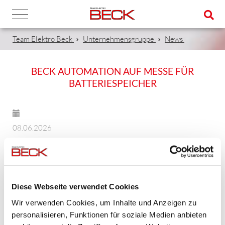
Team Elektro Beck
Unternehmensgruppe
News
BECK AUTOMATION AUF MESSE FÜR
BATTERIESPEICHER
08.06.2026
Auf der Messe "intersolar München" ist die BECK
Automation im Zeitraum vom 23.-25.06.2026 als
Aussteller vertreten. ...und das schon seit mehreren
Jahren.
Diese Webseite verwendet Cookies
Wir verwenden Cookies, um Inhalte und Anzeigen zu
Hier gilt es die Kontakte zu pflegen, Neuheiten und
personalisieren, Funktionen für soziale Medien anbieten
Neuerungen mitzubekommen und uns als Spezialanbieter und