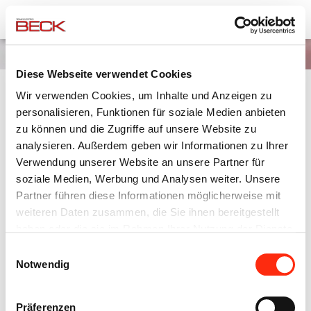
Team Elektro Beck
Unternehmensgruppe
News
Diese Webseite verwendet Cookies
Wir verwenden Cookies, um Inhalte und Anzeigen zu
BIO-WATER - DIE INNOVATIVE
personalisieren, Funktionen für soziale Medien anbieten
KALKBEHANDLUNG
zu können und die Zugriffe auf unsere Website zu
analysieren. Außerdem geben wir Informationen zu Ihrer
Verwendung unserer Website an unsere Partner für
26.02.2015
soziale Medien, Werbung und Analysen weiter. Unsere
Partner führen diese Informationen möglicherweise mit
Zugehörige Dateien
weiteren Daten zusammen, die Sie ihnen bereitgestellt
haben oder die sie im Rahmen Ihrer Nutzung der Dienste
2015.02.25_BioWater_Anzeige_92x270mm_01.pdf
2 MB
gesammelt haben.
Einwilligungsauswahl
Notwendig
Zurück
Präferenzen