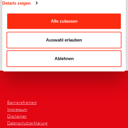
Details zeigen
Quelle: BECK Bildunterschrift v.l. Matthias Lawnik
(Ausbildungsbeauftragter Beck Elektrotechnik), Christine Beck-
Meidt (Geschäftsführerin Beck Elektrotechnik), Julian Wurm
Alle zulassen
(Ausbildungsbeauftragter Beck Elektrotechnik) und Pirmin
Feilhauer (Auszubildender Beck Elektrotechnik - Elektroniker für
Energie- und Gebäudetechnik, 1. Lehrjahr)
Auswahl erlauben
Ablehnen
Zurück
Barrierefreiheit
Impressum
Disclaimer
Datenschutzerklärung