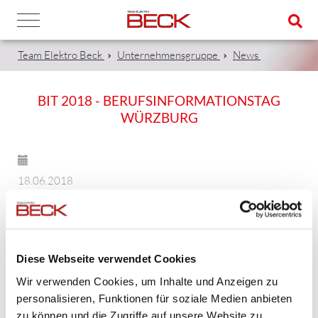
Team Elektro Beck
Unternehmensgruppe
News
BIT 2018 - BERUFSINFORMATIONSTAG
WÜRZBURG
18.06.2018
Zum 16. Mal fand dieses Jahr der BIT - Berufsinformationstag
statt. Mit knapp 120 Ausstellern und 3.000 Besuchern gehört
der BIT zu einer festen Einrichtung und Termin in Würzburg
und Umgebung.
Diese Webseite verwendet Cookies
Wir verwenden Cookies, um Inhalte und Anzeigen zu
personalisieren, Funktionen für soziale Medien anbieten
zu können und die Zugriffe auf unsere Website zu