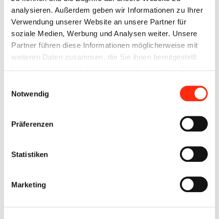
Für das Team BECK waren wir am Samstag, 16.6.2018 wieder
analysieren. Außerdem geben wir Informationen zu Ihrer
vor Ort und haben gemeinsam Werbung fürs Handwerk und
Verwendung unserer Website an unsere Partner für
den Handel gemacht.
soziale Medien, Werbung und Analysen weiter. Unsere
Partner führen diese Informationen möglicherweise mit
weiteren Daten zusammen, die Sie ihnen bereitgestellt
haben oder die sie im Rahmen Ihrer Nutzung der Dienste
gesammelt haben.
Einwilligungsauswahl
Notwendig
Präferenzen
Statistiken
Marketing