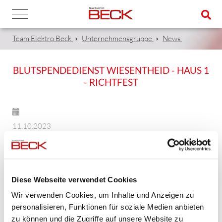
Team Elektro Beck
Unternehmensgruppe
News
BLUTSPENDEDIENST WIESENTHEID - HAUS 1
- RICHTFEST
11.10.2023
Heute wurde mit dem Richtfest beim Blutspendedienst
Wiesentheid (BSD) - Haus 1 - der Richtspruch
gesprochen und damit alle Gewerke auf die Baustelle
Diese Webseite verwendet Cookies
"eingeschworen"!
Wir verwenden Cookies, um Inhalte und Anzeigen zu
personalisieren, Funktionen für soziale Medien anbieten
Bei herrlichem Wetter sowie einer üppigen Mahlzeit, wurde
zu können und die Zugriffe auf unsere Website zu
die Firma BECK Elektrotechnik für gute Zusammenarbeit,