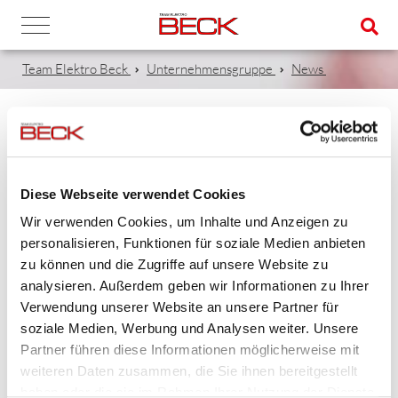
Team Elektro Beck
Unternehmensgruppe
News
E-SCOOTER ON TOUR IM ZEICHEN DER
AUSBILDUNG
Diese Webseite verwendet Cookies
Wir verwenden Cookies, um Inhalte und Anzeigen zu
30.07.2018
personalisieren, Funktionen für soziale Medien anbieten
E-Scooter on Tour im Zeichen der Ausbildung
zu können und die Zugriffe auf unsere Website zu
analysieren. Außerdem geben wir Informationen zu Ihrer
Zugehörige Dateien
Verwendung unserer Website an unsere Partner für
soziale Medien, Werbung und Analysen weiter. Unsere
0b58698a-902e-48f4-b5bd-a7c4a7bd3f87.JPG
236 KB
Partner führen diese Informationen möglicherweise mit
997dd395-dd6e-4283-8c53-a385a5ead3aa.JPG
178 KB
weiteren Daten zusammen, die Sie ihnen bereitgestellt
a772c07c-ebff-4ffb-bd03-d8c9bee04394.JPG
214 KB
haben oder die sie im Rahmen Ihrer Nutzung der Dienste