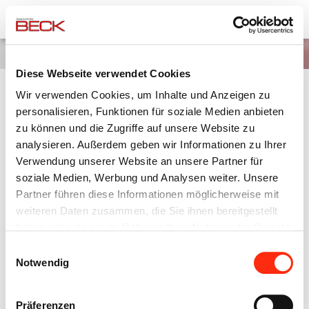
Team Elektro Beck
Unternehmensgruppe
News
Diese Webseite verwendet Cookies
Wir verwenden Cookies, um Inhalte und Anzeigen zu
EINGESCHRÄNKTE TELEFONISCHE
personalisieren, Funktionen für soziale Medien anbieten
ERREICHBARKEIT
zu können und die Zugriffe auf unsere Website zu
analysieren. Außerdem geben wir Informationen zu Ihrer
Verwendung unserer Website an unsere Partner für
02.04.2020
soziale Medien, Werbung und Analysen weiter. Unsere
Partner führen diese Informationen möglicherweise mit
Am Freitag, den 03.04.2020, findet die Umstellung der Telefonie
weiteren Daten zusammen, die Sie ihnen bereitgestellt
bei uns im Haus statt.
haben oder die sie im Rahmen Ihrer Nutzung der Dienste
gesammelt haben.
Einwilligungsauswahl
Dies wird in der Zeit zwischen 08:00-12:00 Uhr geschehen.
Notwendig
In dieser Zeit sind wir dann nicht bzw. nur eingeschränkt
Präferenzen
telefonisch erreichbar.