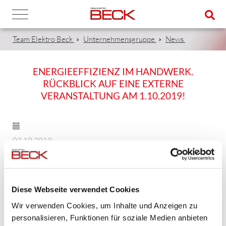
Team Elektro Beck
Unternehmensgruppe
News
ENERGIEEFFIZIENZ IM HANDWERK.
RÜCKBLICK AUF EINE EXTERNE
VERANSTALTUNG AM 1.10.2019!
02.10.2019
Im Rahmen einer durch den VbW - Vereinigung bayerischer
Wirtschaft - organisierten Veranstaltung, waren wir, die Beck
Automation Gastgeber und Referent zum Thema zugleich.
Diese Webseite verwendet Cookies
Gefolgt sind der Einladung 30 Personen aus der Region -
Wir verwenden Cookies, um Inhalte und Anzeigen zu
Industrie, produzierendes Gewerbe, Energieversorger und
personalisieren, Funktionen für soziale Medien anbieten
Vertreter der Wirtschaft.