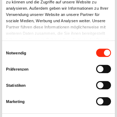
zu können und die Zugriffe auf unsere Website zu
analysieren. Außerdem geben wir Informationen zu Ihrer
Nach den theoretischen Vorträgen in der BECK
Verwendung unserer Website an unsere Partner für
Lehrwerkstatt, u.a. Thema "Maßgeschneiderte
soziale Medien, Werbung und Analysen weiter. Unsere
Energiespeicherlösungen der Beck Automation" von Bernd
Partner führen diese Informationen möglicherweise mit
Baumgartner (GF, Beck Automation) konnten wir unsere
weiteren Daten zusammen, die Sie ihnen bereitgestellt
eigenen Praxisbeispiele vor Ort zeigen, z.B. BECK Powerbank
haben oder die sie im Rahmen Ihrer Nutzung der Dienste
(Nürnberger Str. 109) - Lastbegrenzung und AC/DC-Laden.
gesammelt haben.
Aktuell stehen vier Energiespeicher-Container von 10 bis 20
Einwilligungsauswahl
Notwendig
Fuß auf dem Parkplatz der Automation, wo die Mitarbeiter
daran arbeiten.
Präferenzen
Die Veranstaltung fand im Zeitraum von 12-18 Uhr statt!
Statistiken
Marketing