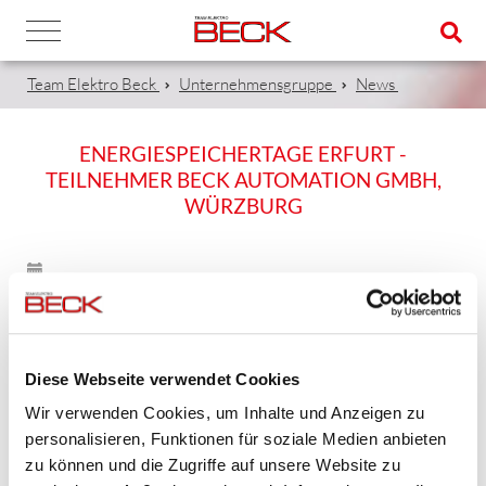
Team Elektro Beck
Unternehmensgruppe
News
ENERGIESPEICHERTAGE ERFURT -
TEILNEHMER BECK AUTOMATION GMBH,
WÜRZBURG
15.06.2022
Ausstellung, Präsentationen und Vorträge zu neuen
Trends rundum Batterie- und Wasserstofftechnik sowie
Diese Webseite verwendet Cookies
Speicher finden aktuell die Energiespeichertage in
Wir verwenden Cookies, um Inhalte und Anzeigen zu
Erfurt statt.
personalisieren, Funktionen für soziale Medien anbieten
zu können und die Zugriffe auf unsere Website zu
Die Beck Automation ist vor Ort - unterstützt wird Bernd