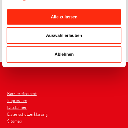
Alle zulassen
Quelle BECK
Auswahl erlauben
Zurück
Ablehnen
Barrierefreiheit
Impressum
Disclaimer
Datenschutzerklärung
Sitemap