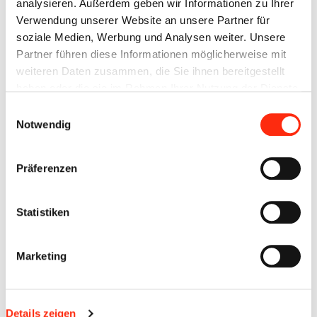
analysieren. Außerdem geben wir Informationen zu Ihrer
Baumgartner von Leo Schraut - ehemaliger Azubi und heute
Verwendung unserer Website an unsere Partner für
Werkstudent.
soziale Medien, Werbung und Analysen weiter. Unsere
Partner führen diese Informationen möglicherweise mit
weiteren Daten zusammen, die Sie ihnen bereitgestellt
haben oder die sie im Rahmen Ihrer Nutzung der Dienste
In den Grussworten eines Staatsministers aus dem Kanzleramt
gesammelt haben.
Einwilligungsauswahl
wurden wir als innovative Firma aus Würzburg erwähnt.
Notwendig
Präferenzen
https://de.m.wikipedia.org/wiki/Carsten_Schneider
Statistiken
Marketing
Details zeigen