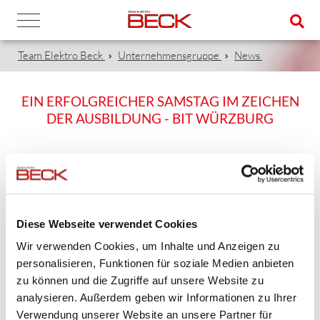
Team Elektro Beck
Unternehmensgruppe
News
EIN ERFOLGREICHER SAMSTAG IM ZEICHEN
DER AUSBILDUNG - BIT WÜRZBURG
27.03.2023
Am Samstag, 25.3.2023 hat der 21. BIT in der tectake-
Diese Webseite verwendet Cookies
Arena stattgefunden. Gemeinsam mit ca 150 anderen
Wir verwenden Cookies, um Inhalte und Anzeigen zu
Ausstellern und Firmen aus der Region haben wir uns als
personalisieren, Funktionen für soziale Medien anbieten
Ausbildungsbetrieb im Handwerk präsentiert.
zu können und die Zugriffe auf unsere Website zu
analysieren. Außerdem geben wir Informationen zu Ihrer
Junge Menschen mit und ohne Eltern kamen dieses Jahr sehr
Verwendung unserer Website an unsere Partner für
zahlreich und interessiert.