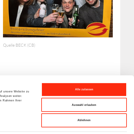
Quelle BECK (CB)
Alle zulassen
auf unsere Website zu
Analysen weiter.
im Rahmen Ihrer
Auswahl erlauben
Ablehnen
Disclaimer
Datenschutzerklärung
Sitemap