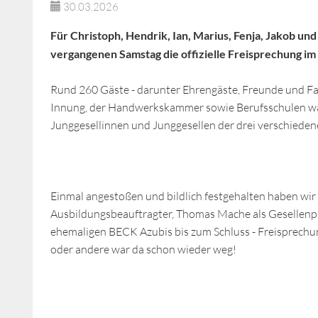
30.03.2026
Für Christoph, Hendrik, Ian, Marius, Fenja, Jakob un
vergangenen Samstag die offizielle Freisprechung 
Rund 260 Gäste - darunter Ehrengäste, Freunde und Fa
Innung, der Handwerkskammer sowie Berufsschulen wa
Junggesellinnen und Junggesellen der drei verschiede
Einmal angestoßen und bildlich festgehalten haben wir
Ausbildungsbeauftragter, Thomas Mache als Gesellenp
ehemaligen BECK Azubis bis zum Schluss - Freisprechung
oder andere war da schon wieder weg!