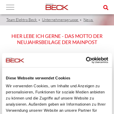
Team Elektro Beck
Unternehmensgruppe
News
HIER LEBE ICH GERNE - DAS MOTTO DER
NEUJAHRSBEILAGE DER MAINPOST
18.01.2018
Heute ist die Neujahrsbeilage der Mainpost mit dem Motto
Diese Webseite verwendet Cookies
"Hier lebe ich gerne..." erschienen, siehe Seite 3.
Wir verwenden Cookies, um Inhalte und Anzeigen zu
personalisieren, Funktionen für soziale Medien anbieten
Das Motto passt gut zu unserem 70-jährigen Firmenjubiliäum
zu können und die Zugriffe auf unsere Website zu
und dem klaren Bekenntnis zur Heimat, zu den Wurzeln der
analysieren. Außerdem geben wir Informationen zu Ihrer
Firma Beck und der Region Mainfranken. Danke an die beiden
Verwendung unserer Website an unsere Partner für
Kollegen Peter Trappschuh und Abdullah Gidengil (beide Beck