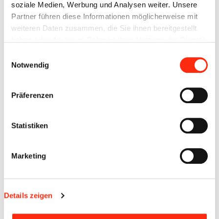
soziale Medien, Werbung und Analysen weiter. Unsere
Elektrotechnik) für das Zitat.
Partner führen diese Informationen möglicherweise mit
weiteren Daten zusammen, die Sie ihnen bereitgestellt
haben oder die sie im Rahmen Ihrer Nutzung der Dienste
gesammelt haben.
Einwilligungsauswahl
Notwendig
Präferenzen
Statistiken
Marketing
Details zeigen