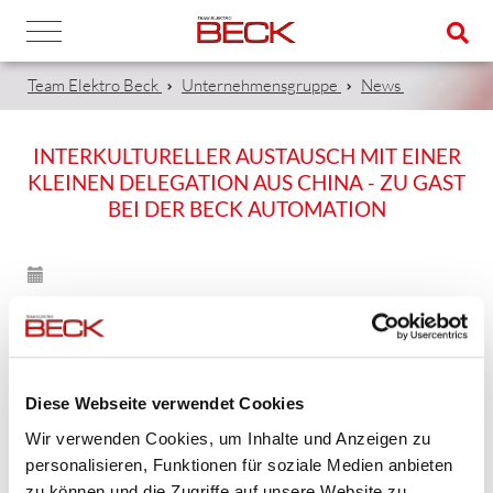
Team Elektro Beck
Unternehmensgruppe
News
INTERKULTURELLER AUSTAUSCH MIT EINER
KLEINEN DELEGATION AUS CHINA - ZU GAST
BEI DER BECK AUTOMATION
11.09.2024
Es geht um Bildung, Kultur und Wirtschaft - ein
interkultureller Austausch mit einer kleinen Delegation
Diese Webseite verwendet Cookies
aus China.
Wir verwenden Cookies, um Inhalte und Anzeigen zu
personalisieren, Funktionen für soziale Medien anbieten
zu können und die Zugriffe auf unsere Website zu