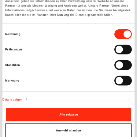
Außerdem geben wir Informationen zu Ihrer Verwendung unserer Website an unsere
aktuellen Umständen, wünschen wir viel Geduld und
Partner für soziale Medien, Werbung und Analysen weiter. Unsere Partner führen diese
Informationen möglicherweise mit weiteren Daten zusammen, die Sie ihnen bereitgestellt
Durchhaltevermögen", so sein Ausbilder Ludwig Schröter
haben oder die sie im Rahmen Ihrer Nutzung der Dienste gesammelt haben.
(Beck Automation, Werkstattleiter). Leo hat die Prüfung im
Sommer 2020 abgelegt. Bis zum Start des Studiums hat er
Einwilligungsauswahl
Notwendig
noch als Elektroniker in der Werkstatt der Automation
gearbeitet.
Präferenzen
Statistiken
Marketing
Details zeigen
Alle zulassen
Auswahl erlauben