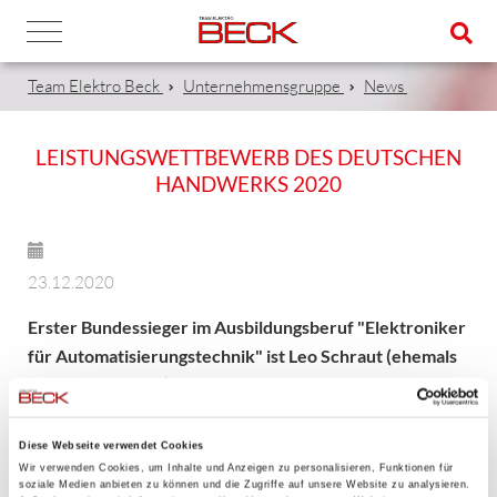
Team Elektro Beck
Unternehmensgruppe
News
LEISTUNGSWETTBEWERB DES DEUTSCHEN
HANDWERKS 2020
23.12.2020
Erster Bundessieger im Ausbildungsberuf "Elektroniker
für Automatisierungstechnik" ist Leo Schraut (ehemals
Beck Automation)
"HERZLICHEN GLÜCKWUNSCH ZUM BUNDESSIEG. Wir
Diese Webseite verwendet Cookies
sind stolz auf Leo, fachlich und menschlich war er eine echte
Wir verwenden Cookies, um Inhalte und Anzeigen zu personalisieren, Funktionen für
soziale Medien anbieten zu können und die Zugriffe auf unsere Website zu analysieren.
Bereicherung. Für sein Studium, besonders unter den