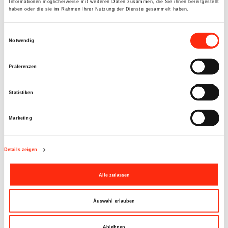
Informationen möglicherweise mit weiteren Daten zusammen, die Sie ihnen bereitgestellt
informativ werden - kostenfrei und unverbindlich.
haben oder die sie im Rahmen Ihrer Nutzung der Dienste gesammelt haben.
Einwilligungsauswahl
Notwendig
Samstag, 07. März 2026 9-15 Uhr.
Präferenzen
Statistiken
Marketing
Details zeigen
Alle zulassen
Auswahl erlauben
Ablehnen