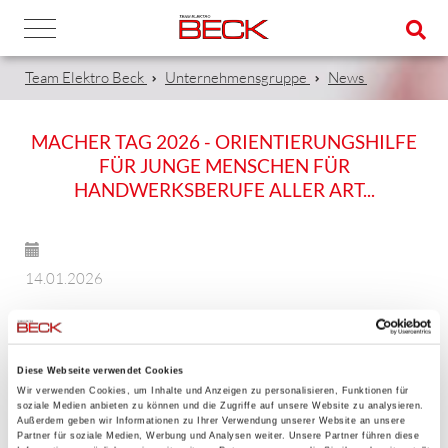
Team Elektro Beck
Unternehmensgruppe
News
MACHER TAG 2026 - ORIENTIERUNGSHILFE
FÜR JUNGE MENSCHEN FÜR
HANDWERKSBERUFE ALLER ART...
14.01.2026
...und natürlich Elektroniker/in.
MACHER Tag wird von der Handwerkskammer für
Diese Webseite verwendet Cookies
Unterfranken organisiert. Als Innung bzw. Innungsfachbetrieb
Wir verwenden Cookies, um Inhalte und Anzeigen zu personalisieren, Funktionen für
soziale Medien anbieten zu können und die Zugriffe auf unsere Website zu analysieren.
unterstützen wir und werben für den Ausbildungsberuf
Außerdem geben wir Informationen zu Ihrer Verwendung unserer Website an unsere
Partner für soziale Medien, Werbung und Analysen weiter. Unsere Partner führen diese
Elektroniker/in. An diesem Tag kann ausprobiert, getestet und