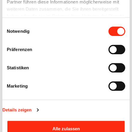
Partner führen diese Informationen möglicherweise mit
Weinprinzessin ) und Markus Schenk (1. Bürgermeister Stadt
weiteren Daten zusammen, die Sie ihnen bereitgestellt
Eibelstadt) testen die neue Telefonanlage von Auerswald. Im
haben oder die sie im Rahmen Ihrer Nutzung der Dienste
Hintergrund Peter Wolf (Geschäftsführer Beck
gesammelt haben.
Einwilligungsauswahl
Elektrotechnik)
Notwendig
Präferenzen
Statistiken
Marketing
Details zeigen
Alle zulassen