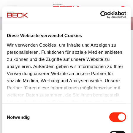
Team Elektro Beck
Unternehmensgruppe
News
Diese Webseite verwendet Cookies
MAINFRANKENMESSE 2015
Wir verwenden Cookies, um Inhalte und Anzeigen zu
personalisieren, Funktionen für soziale Medien anbieten
zu können und die Zugriffe auf unsere Website zu
analysieren. Außerdem geben wir Informationen zu Ihrer
18.09.2015
Verwendung unserer Website an unsere Partner für
Das
Team Elektro Beck
ist auf der diesjährigen
soziale Medien, Werbung und Analysen weiter. Unsere
Mainfrankenmesse als Kooperationspartner des Fraunhofer
Partner führen diese Informationen möglicherweise mit
Instituts für Silicatforschung (ISC) vertreten.
weiteren Daten zusammen, die Sie ihnen bereitgestellt
haben oder die sie im Rahmen Ihrer Nutzung der Dienste
gesammelt haben.
Im Rahmen
Sonderschau "Würzburg forscht"
ist dort vom
Einwilligungsauswahl
25. - 26. September
in der Halle der Stadt Würzburg (Halle
Notwendig
1&2)ein Schaustück unseres Projekts "
Second life
Batteriespeicher
" ausgestellt.