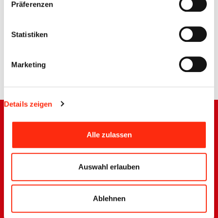
Präferenzen
Zugehörige Dateien
Statistiken
Lageplan_01.pdf
515 KB
Marketing
Zurück
Details zeigen
Alle zulassen
Barrierefreiheit
Impressum
Auswahl erlauben
Disclaimer
Datenschutzerklärung
Ablehnen
Sitemap