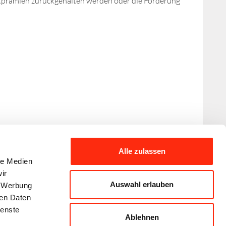
prämien zurückgehalten werden oder die Förderung
Alle zulassen
le Medien
ir
Auswahl erlauben
, Werbung
ren Daten
ienste
Ablehnen