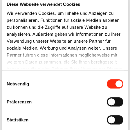
Diese Webseite verwendet Cookies
12 Tage s.Oliver Würzburg MOVE IT liegen hinter uns.
Gemeinsam haben die Teams über 60 Millionen Schritte
Wir verwenden Cookies, um Inhalte und Anzeigen zu
erlaufen. Jedes Team hat unser gestecktes Gesamtziel von
personalisieren, Funktionen für soziale Medien anbieten
durchschnittlich 120.000 Schritten (10.000 Schritte pro Tag)
zu können und die Zugriffe auf unsere Website zu
erreicht. Wir sind überwältigt und mächtig stolz!
analysieren. Außerdem geben wir Informationen zu Ihrer
Verwendung unserer Website an unsere Partner für
soziale Medien, Werbung und Analysen weiter. Unsere
Partner führen diese Informationen möglicherweise mit
Gratulation an Team expert Beck zum 1. Platz! Mit 443.446
weiteren Daten zusammen, die Sie ihnen bereitgestellt
Schritten sind die experten ihren Wettbewerbern davon
haben oder die sie im Rahmen Ihrer Nutzung der Dienste
gelaufen.
gesammelt haben.
Einwilligungsauswahl
Notwendig
Präferenzen
Im Team „The Walking Beck“ waren dabei:
Alexandra Beck | Axel Ziegler | Aydin Koldas | Daniel Freeman
Statistiken
| Daniel Pöhland | Idris Cekener | Kevin Perivolaris | Michael