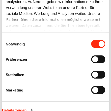
analysieren. Außerdem geben wir Informationen zu Ihrer
Aufgaben- und Betätigungsfeld. Das ist auch die Botschaft der
Verwendung unserer Website an unsere Partner für
Anzeige.
soziale Medien, Werbung und Analysen weiter. Unsere
Partner führen diese Informationen möglicherweise mit
Online - am 21.10. wird auf
www.mainpost.de
gestartet.
weiteren Daten zusammen, die Sie ihnen bereitgestellt
100.000 Artikelvorschauen (Recommendations). Diese laufen
haben oder die sie im Rahmen Ihrer Nutzung der Dienste
bis 03.11.2022.
gesammelt haben.
Einwilligungsauswahl
Notwendig
Zugehörige Dateien
NachhaltICH.jpg
177 KB
Präferenzen
Statistiken
Marketing
Details zeigen