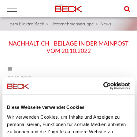
Team Elektro Beck
Unternehmensgruppe
News
NACHHALTICH - BEILAGE IN DER MAINPOST
VOM 20.10.2022
20.10.2022
In der heutigen Ausgabe der gedruckten MainPost ist
eine große 1/1 Anzeige mit unserem Thema.
Diese Webseite verwendet Cookies
Wir, die Firma BECK ist nachhaltICH - in Bezug auf unsere
Wir verwenden Cookies, um Inhalte und Anzeigen zu
eigenen Liegenschaften mit PV-Anlagen,
personalisieren, Funktionen für soziale Medien anbieten
Batteriespeichersystem und in Sachen Bodenständigkeit,
zu können und die Zugriffe auf unsere Website zu
Nachwuchs im Sinne von Ausbildung und im allgemeinen