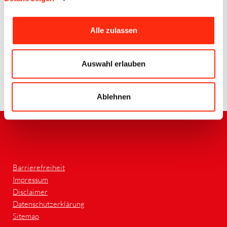
Alle zulassen
Quelle BECK
Auswahl erlauben
Zurück
Ablehnen
Barrierefreiheit
Impressum
Disclaimer
Datenschutzerklärung
Sitemap