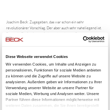
Joachim Beck: Zugegeben, das war schon ein sehr
revolutionärer Vorschlag. Der aber auch sehr naheliegend ist.
Denn die Zuckerfee hat keinen historischen Bezug zu
Ochsenfurt. Und das Thema Zucker ist nicht sehr positiv
besetzt. Insofern ist die Idee, den Schmied von Ochsenfurt als
Symbolfigur der Stadt zu etablieren, nicht so abwegig.
Diese Webseite verwendet Cookies
Wir verwenden Cookies, um Inhalte und Anzeigen zu
personalisieren, Funktionen für soziale Medien anbieten
Glauben Sie, das sieht der Ochsenfurter Stadtrat auch so?
zu können und die Zugriffe auf unsere Website zu
analysieren. Außerdem geben wir Informationen zu Ihrer
Verwendung unserer Website an unsere Partner für
soziale Medien, Werbung und Analysen weiter. Unsere
Beck: Da müsste ich jetzt ein Hellseher sein. Der
Partner führen diese Informationen möglicherweise mit
Stadtmarketingverein wird sicherlich den Vorstoß machen und
weiteren Daten zusammen, die Sie ihnen bereitgestellt