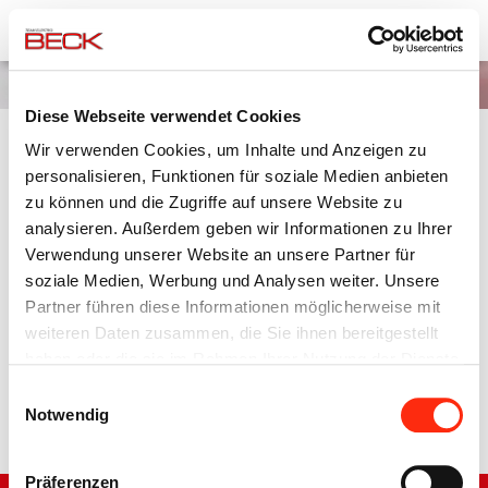
Team Elektro Beck
Unternehmensgruppe
News
Diese Webseite verwendet Cookies
Wir verwenden Cookies, um Inhalte und Anzeigen zu
ÖFFNUNGSZEITEN AUTOMATION
personalisieren, Funktionen für soziale Medien anbieten
WEIHNACHTSZEIT
zu können und die Zugriffe auf unsere Website zu
analysieren. Außerdem geben wir Informationen zu Ihrer
Verwendung unserer Website an unsere Partner für
19.12.2016
soziale Medien, Werbung und Analysen weiter. Unsere
Partner führen diese Informationen möglicherweise mit
Die
Beck Automation
ist im
Zeitraum vom 27. - 30.12.2016
weiteren Daten zusammen, die Sie ihnen bereitgestellt
komplett geschlossen!
haben oder die sie im Rahmen Ihrer Nutzung der Dienste
gesammelt haben.
Einwilligungsauswahl
Notwendig
Zurück
Präferenzen