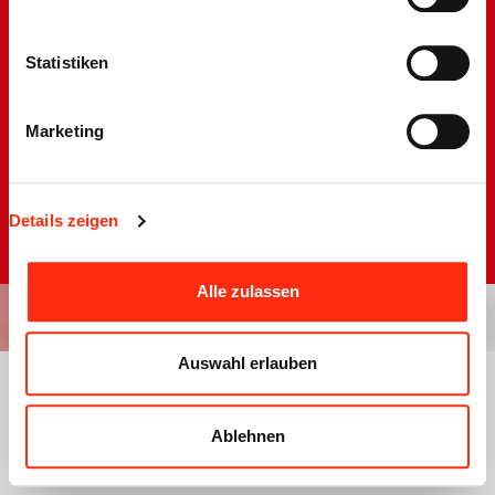
Statistiken
Barrierefreiheit
Marketing
Impressum
Disclaimer
Datenschutzerklärung
Sitemap
Details zeigen
Alle zulassen
Auswahl erlauben
Ablehnen