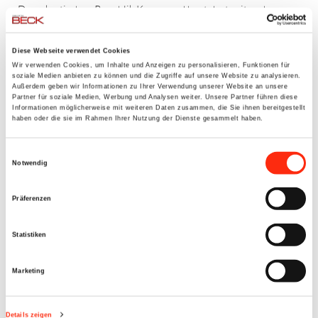
Demokratischen Republik Kongo und baut dort seit mehreren
Jahren ein Ausbildungszentrum für Jugendliche ohne
berufliche Perspektiven auf.
Diese Webseite verwendet Cookies
Wir verwenden Cookies, um Inhalte und Anzeigen zu personalisieren, Funktionen für
Seit 2013 unterstützen wir das SBU BECK Racing Team und
soziale Medien anbieten zu können und die Zugriffe auf unsere Website zu analysieren.
Außerdem geben wir Informationen zu Ihrer Verwendung unserer Website an unsere
freuen uns über deren kontinuierliche Erfolge und dem Spaß,
Partner für soziale Medien, Werbung und Analysen weiter. Unsere Partner führen diese
Informationen möglicherweise mit weiteren Daten zusammen, die Sie ihnen bereitgestellt
dem die jungen Burschen haben. Als Unternehmen aus der
haben oder die sie im Rahmen Ihrer Nutzung der Dienste gesammelt haben.
Region, unterstützt die Firma Beck Elektrotechnik GmbH
sportliche und soziale Einrichtungen und Aktionen in der
Einwilligungsauswahl
Region. Wir sagen Danke an das Team, die es schaffen Ihre
Notwendig
Leidenschaft zum Radsport mit einer guten Sache verbinden,
so Peter Wolf (GF Beck Elektrotechnik GmbH).
Präferenzen
Statistiken
Marketing
Details zeigen