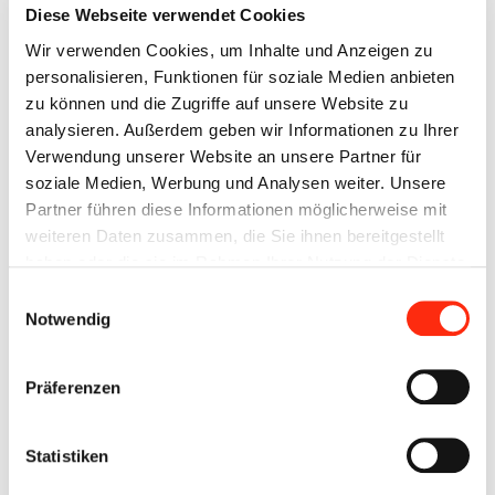
Diese Webseite verwendet Cookies
Es soll ein Ort der Ruhe, aber auch der Begegnung für die rund
80 Bewohner und deren Angehörigen werden. Der Bau wird
Wir verwenden Cookies, um Inhalte und Anzeigen zu
durch Spenden unterstützt. Die Firma Beck Elektrotechnik
personalisieren, Funktionen für soziale Medien anbieten
GmbH, mit Sitz in Ochsenfurt und Würzburg hat heute
zu können und die Zugriffe auf unsere Website zu
stellvertretend durch die Geschäftsführung Christine Beck-
analysieren. Außerdem geben wir Informationen zu Ihrer
Meidt und Peter Wolf, einen Scheck i.H.v. 1.000 Euro an den
Verwendung unserer Website an unsere Partner für
Freundeskreis Haus Franziskus überreicht.
soziale Medien, Werbung und Analysen weiter. Unsere
Partner führen diese Informationen möglicherweise mit
weiteren Daten zusammen, die Sie ihnen bereitgestellt
haben oder die sie im Rahmen Ihrer Nutzung der Dienste
gesammelt haben.
Einwilligungsauswahl
Notwendig
Bildunterschrift:
Präferenzen
v.l. Matthias Rüth, Geschäftsführer Senioreneinrichtungen des
Landkreis Würzburg gGmbH, Diakon Norbert Hillenbrand,
Pfarreiengemeinschaft Ochsenfurt, Christine Beck-Meidt und
Statistiken
Peter Wolf (Geschäftsführung Beck Elektrotechnik GmbH),