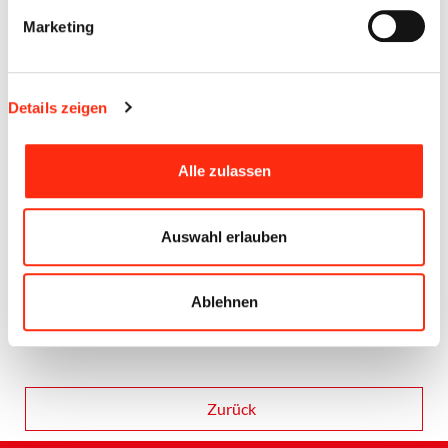
Peter Wesselowsky (Vorsitzender Freundeskreis Haus
Marketing
Franziskus, Ochsenfurt) und Ute Krone (Haus Franziskus,
Ochsenfurt).
Details zeigen
Alle zulassen
Auswahl erlauben
Ablehnen
Zurück