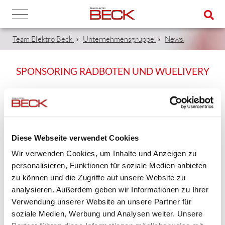
Team Elektro Beck
Unternehmensgruppe
News
SPONSORING RADBOTEN UND WUELIVERY
18.05.2021
In einem zeitlich begrenzten Aktionszeitraum stellen
Diese Webseite verwendet Cookies
wir den Radboten // WUELIVERY unseren E-Scooter zur
Wir verwenden Cookies, um Inhalte und Anzeigen zu
Verfügung.
personalisieren, Funktionen für soziale Medien anbieten
zu können und die Zugriffe auf unsere Website zu
"Mit seinem sehr geräumigen Laderaum, von drei Seiten
analysieren. Außerdem geben wir Informationen zu Ihrer
beladbar und einer Reichweite von ca. 100 km, ist der E-
Verwendung unserer Website an unsere Partner für
Scooter gut für deren Zwecke einsetzbar. Die Radboten bzw.
soziale Medien, Werbung und Analysen weiter. Unsere
WUELIVERY liefert im Stadtgebiet sowie im näheren Umland",