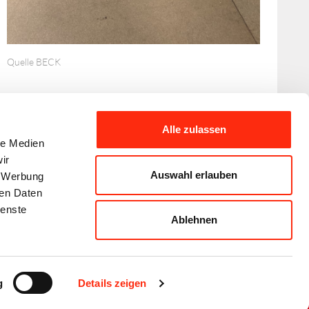
Quelle BECK
Alle zulassen
le Medien
ir
Auswahl erlauben
, Werbung
ren Daten
ienste
Ablehnen
Disclaimer
Datenschutzerklärung
Sitemap
g
Details zeigen