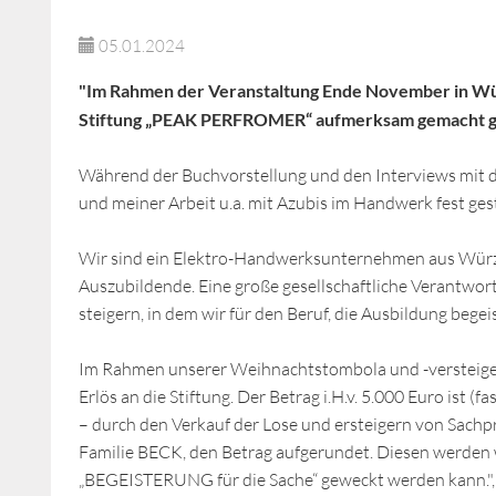
05.01.2024
"Im Rahmen der Veranstaltung Ende November in Würz
Stiftung „PEAK PERFROMER“ aufmerksam gemacht 
Während der Buchvorstellung und den Interviews mit den
und meiner Arbeit u.a. mit Azubis im Handwerk fest gest
Wir sind ein Elektro-Handwerksunternehmen aus Würzb
Auszubildende. Eine große gesellschaftliche Verantwor
steigern, in dem wir für den Beruf, die Ausbildung begei
Im Rahmen unserer Weihnachtstombola und -versteige
Erlös an die Stiftung. Der Betrag i.H.v. 5.000 Euro ist 
– durch den Verkauf der Lose und ersteigern von Sachp
Familie BECK, den Betrag aufgerundet. Diesen werden 
„BEGEISTERUNG für die Sache“ geweckt werden kann.", 