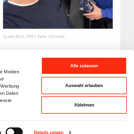
Quelle EMIL FREY, Peter Schröttle
Alle zulassen
le Medien
ir
Auswahl erlauben
, Werbung
ren Daten
ienste
Ablehnen
Disclaimer
Datenschutzerklärung
Sitemap
g
Details zeigen